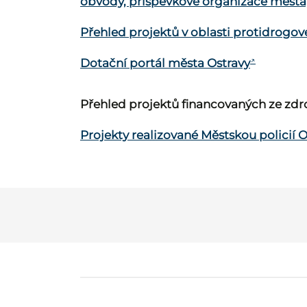
obvody, příspěvkové organizace města,
Přehled projektů v oblasti protidrogo
Dotační portál města Ostravy
Přehled projektů financovaných ze zd
Projekty realizované Městskou policií 