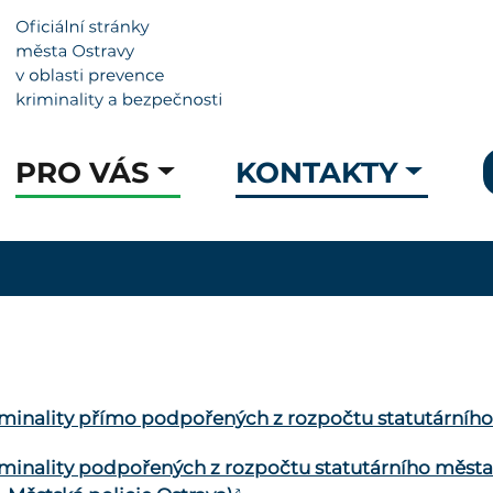
PRO VÁS
KONTAKTY
riminality přímo podpořených z rozpočtu statutárníh
riminality podpořených z rozpočtu statutárního města