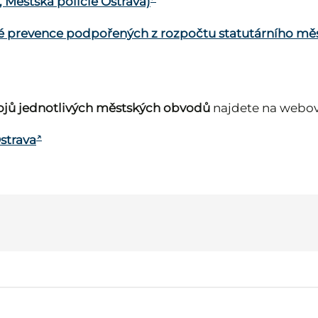
 Městská policie Ostrava)
vé prevence podpořených z rozpočtu statutárního mě
rojů jednotlivých městských obvodů
najdete na webov
Ostrava